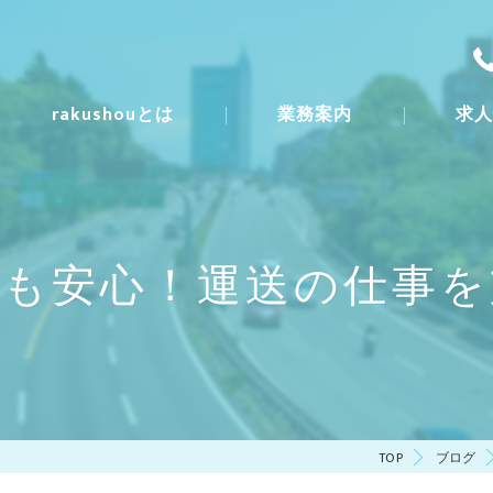
rakushouとは
業務案内
求
一日の流
募集要項
ーも安心！運送の仕事を
TOP
ブログ