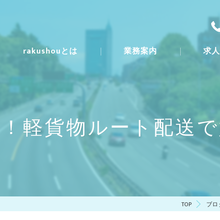
rakushouとは
業務案内
求
一日の流
募集要項
方！軽貨物ルート配送で
TOP
ブロ