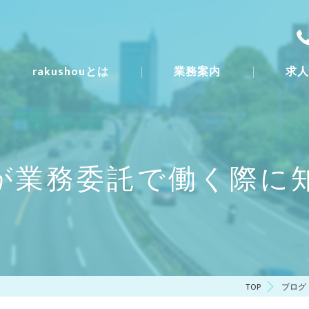
rakushouとは
業務案内
求
一日の流
募集要項
が業務委託で働く際に
TOP
ブログ